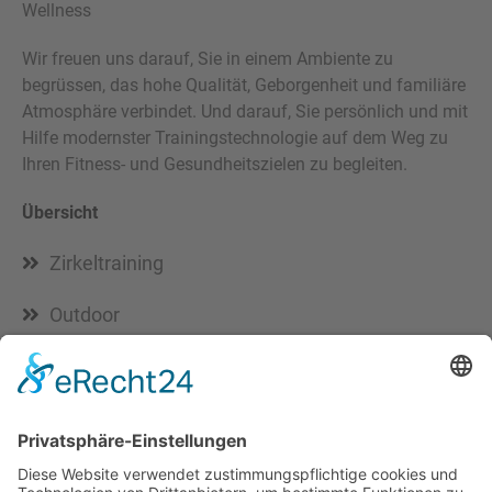
Wellness
Wir freuen uns darauf, Sie in einem Ambiente zu
begrüssen, das hohe Qualität, Geborgenheit und familiäre
Atmosphäre verbindet. Und darauf, Sie persönlich und mit
Hilfe modernster Trainingstechnologie auf dem Weg zu
Ihren Fitness- und Gesundheitszielen zu begleiten.
Übersicht
Zirkeltraining
Outdoor
Strandbar
Öffnungszeiten
Montag - Donnerstag
07:00 - 22:30 Uhr