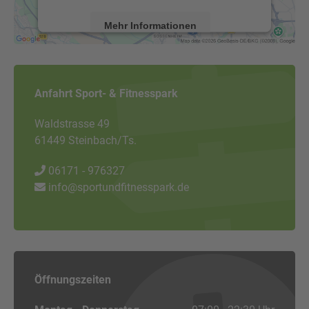
Mehr Informationen
Akzeptieren
powered by
Usercentrics Consent
Anfahrt Sport- & Fitnesspark
Management Platform
&
eRecht24
Waldstrasse 49
61449 Steinbach/Ts.
06171 - 976327
info@sportundfitnesspark.de
Öffnungszeiten