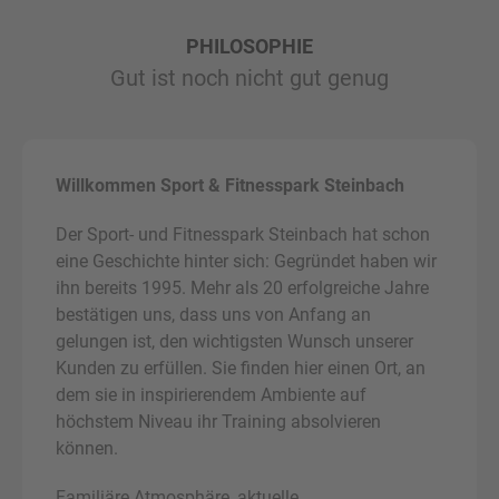
powered by
Usercentrics Consent
PHILOSOPHIE
Management Platform
&
eRecht24
Gut ist noch nicht gut genug
Willkommen Sport & Fitnesspark Steinbach
Der Sport- und Fitnesspark Steinbach hat schon
eine Geschichte hinter sich: Gegründet haben wir
ihn bereits 1995. Mehr als 20 erfolgreiche Jahre
bestätigen uns, dass uns von Anfang an
gelungen ist, den wichtigsten Wunsch unserer
Kunden zu erfüllen. Sie finden hier einen Ort, an
dem sie in inspirierendem Ambiente auf
höchstem Niveau ihr Training absolvieren
können.
Familiäre Atmosphäre, aktuelle