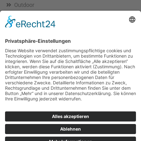
Outdoor
Strandbar
Öffnungszeiten
Montag - Donnerstag
07:00 - 22:30 Uhr
Freitag
07:00 - 22:00 Uhr
Samstag
08:00 - 20:00 Uhr
Sonntag
08:00 - 19:00 Uhr
Feiertage
09:00 - 18:00 Uhr
© 2026
mvc-medien.de
Impressum
Datenschutz